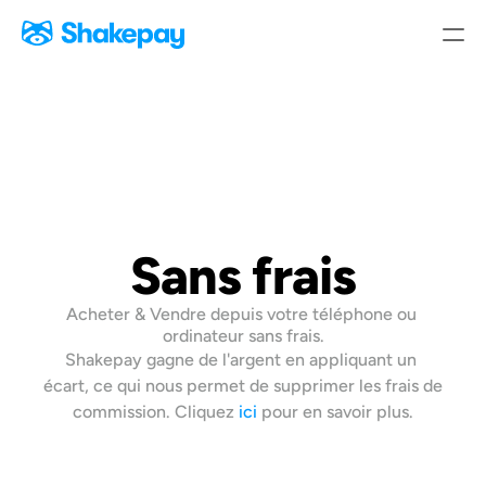
Ce qu’on offre
Gestion Privée
Bitcoin
Avantages Bleu
Sans frais
Achats récurrents à écart de 0 $
Entreprise
Acheter & Vendre depuis votre téléphone ou 
ordinateur sans frais.
Compte en dollars
Shakepay gagne de l'argent en appliquant un 
Communauté
écart, ce qui nous permet de supprimer les frais de 
commission. Cliquez 
ici
 pour en savoir plus.
USDC
Sécurité
Join
Events
Experts