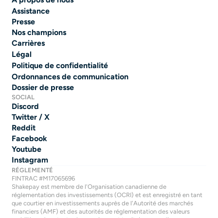
Assistance
Presse
Nos champions
Carrières
Légal
Politique de confidentialité
Ordonnances de communication
Dossier de presse
SOCIAL
Discord
Twitter / X
Reddit
Facebook
Youtube
Instagram
RÉGLEMENTÉ
FINTRAC #M17065696
Shakepay est membre de l'Organisation canadienne de 
réglementation des investissements (OCRI) et est enregistré en tant 
que courtier en investissements auprès de l'Autorité des marchés 
financiers (AMF) et des autorités de réglementation des valeurs 