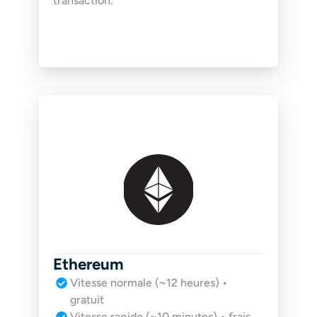
transaction.
Ethereum
Vitesse normale (~12 heures) • 
gratuit
Vitesse rapide (~10 minutes) • frais 